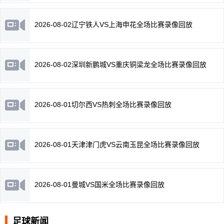
2026-08-02辽宁铁人VS上海申花全场比赛录像回放
2026-08-02深圳新鹏城VS重庆铜梁龙全场比赛录像回放
2026-08-01切尔西VS热刺全场比赛录像回放
2026-08-01天津津门虎VS云南玉昆全场比赛录像回放
2026-08-01曼城VS国米全场比赛录像回放
足球新闻