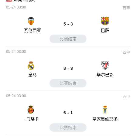
05-24 03:00
西甲
5
-
3
瓦伦西亚
巴萨
比赛结束
05-24 03:00
西甲
8
-
3
皇马
毕尔巴鄂
比赛结束
05-24 03:00
西甲
6
-
1
马略卡
皇家奥维耶多
比赛结束