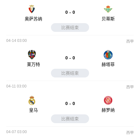
0
-
0
奥萨苏纳
贝蒂斯
比赛结束
04-14 03:00
西甲
0
-
0
莱万特
赫塔菲
比赛结束
04-11 03:00
西甲
0
-
0
皇马
赫罗纳
比赛结束
04-07 03:00
西甲